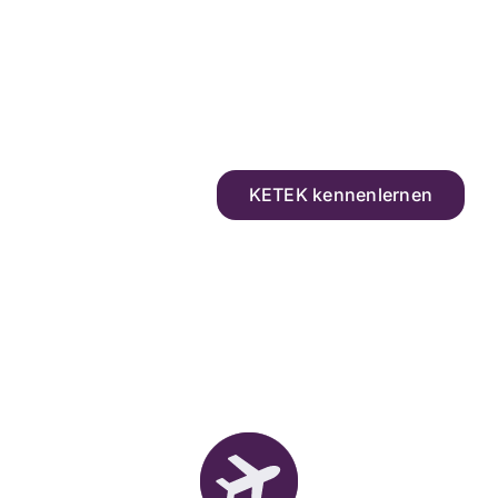
Sie sind von KETEK begeistert und wollen
sich bewerben?
Dann freuen wir uns auf Ihre
aussagekräftige Initiativbewerbung!
KETEK kennenlernen